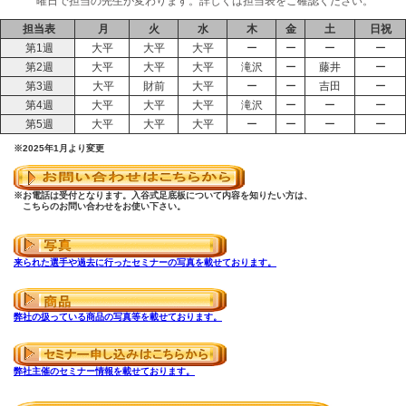
曜日で担当の先生が変わります。詳しくは担当表をご確認ください。
担当表
月
火
水
木
金
土
日祝
第1週
大平
大平
大平
ー
ー
ー
ー
第2週
大平
大平
大平
滝沢
ー
藤井
ー
第3週
大平
財前
大平
ー
ー
吉田
ー
第4週
大平
大平
大平
滝沢
ー
ー
ー
第5週
大平
大平
大平
ー
ー
ー
ー
※2025年1月より変更
※お電話は受付となります。入谷式足底板について内容を知りたい方は、
こちらのお問い合わせをお使い下さい。
来られた選手や過去に行ったセミナーの写真を載せております。
弊社の扱っている商品の写真等を載せております。
弊社主催のセミナー情報を載せております。