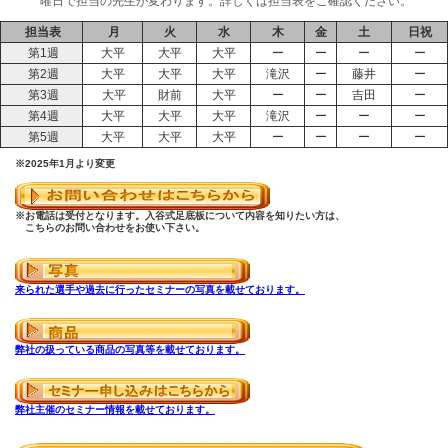
曜日で担当の先生が変わります。詳しくは担当表をご確認ください。
担当表
月
火
水
木
金
土
日祝
第1週
大平
大平
大平
ー
ー
ー
ー
第2週
大平
大平
大平
滝沢
ー
藤井
ー
第3週
大平
財前
大平
ー
ー
吉田
ー
第4週
大平
大平
大平
滝沢
ー
ー
ー
第5週
大平
大平
大平
ー
ー
ー
ー
※2025年1月より変更
※お電話は受付となります。入谷式足底板について内容を知りたい方は、
こちらのお問い合わせをお使い下さい。
来られた選手や過去に行ったセミナーの写真を載せております。
弊社の扱っている商品の写真等を載せております。
弊社主催のセミナー情報を載せております。